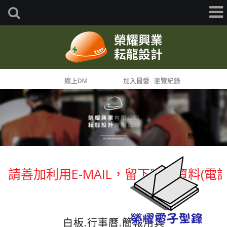
首頁
線上DM
網站導覽
加入最愛
瀏覽紀錄
關閉 [X]
請善加利用E-MAIL，留下聯絡資料(電
白板.行事曆.簡報用具