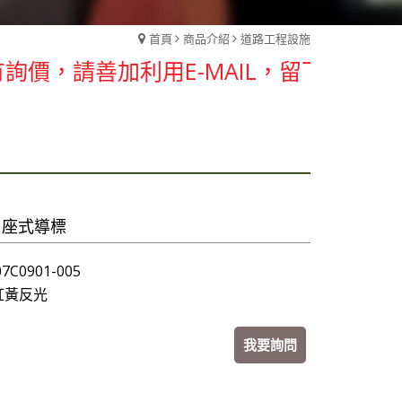
首頁
商品介紹
道路工程設施
，請善加利用E-MAIL，留下聯絡資料
角座式導標
C0901-005
紅黃反光
我要詢問