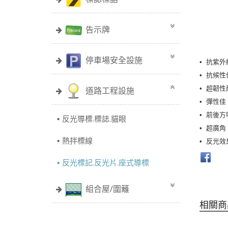
告示牌
停車場安全設施
• 抗紫外
• 抗候性
• 超韌性
道路工程設施
• 彈性佳 
• 前後方吸
反光導標.標誌.貓眼
• 超廣
熱拌標線
• 反光效
反光標記.反光片.座式導標
組合屋/圍籬
相關商