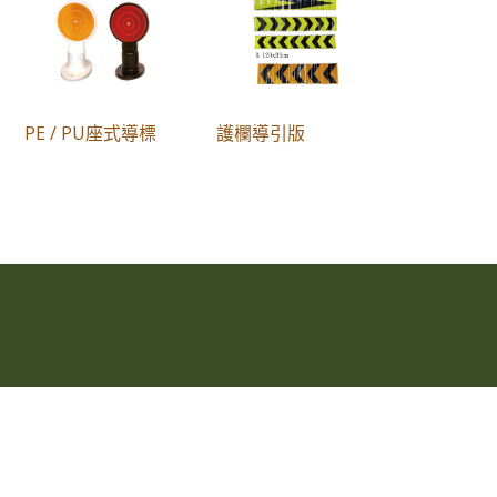
PE / PU座式導標
護欄導引版
今日瀏覽人數：
2702
總瀏覽人數：
3675162