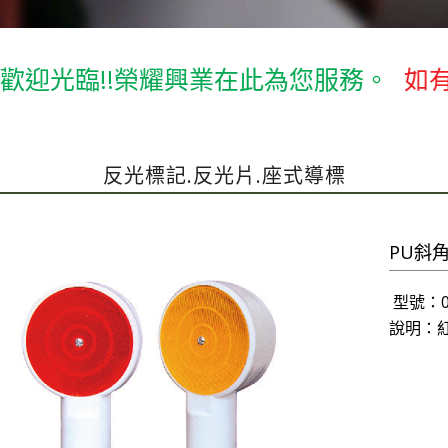
光臨!!榮耀興業在此為您服務。
如有詢價
反光標記.反光片.座式導標
PU斜
型號：07
說明：