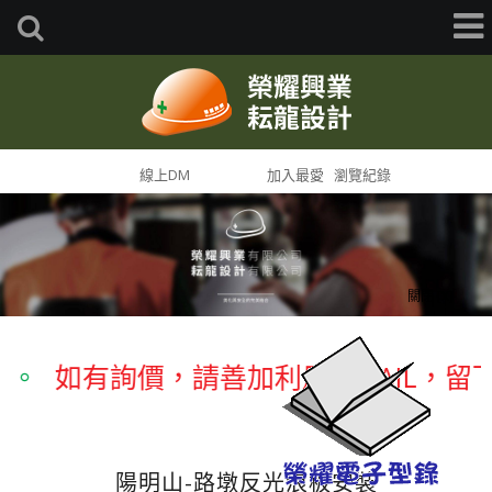
首頁
線上DM
網站導覽
加入最愛
瀏覽紀錄
關閉 [X]
如有詢價，請善加利用E-MAIL，留下
陽明山-路墩反光浪板安裝