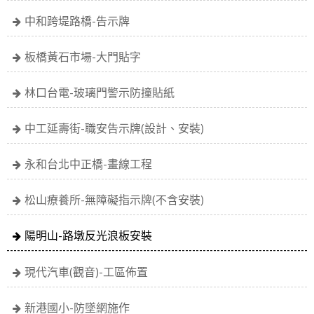
中和跨堤路橋-告示牌
板橋黃石市場-大門貼字
林口台電-玻璃門警示防撞貼紙
中工延壽街-職安告示牌(設計、安裝)
永和台北中正橋-畫線工程
松山療養所-無障礙指示牌(不含安裝)
陽明山-路墩反光浪板安裝
現代汽車(觀音)-工區佈置
新港國小-防墜網施作