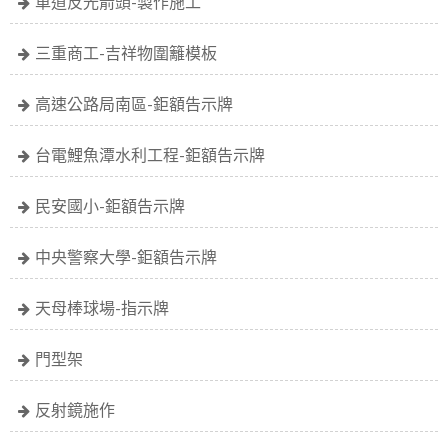
車道反光箭頭-製作施工
三重商工-吉祥物圍籬模板
高速公路局南區-鉅額告示牌
台電鯉魚潭水利工程-鉅額告示牌
民安國小-鉅額告示牌
中央警察大學-鉅額告示牌
天母棒球場-指示牌
門型架
反射鏡施作