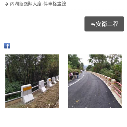
內湖新鳳翔大廈-停車格畫線
安衛工程