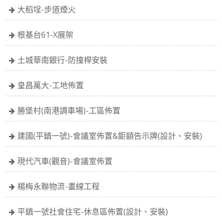
大稻埕-步道煙火
根基台61-X展架
土城華南銀行-防撞桿安裝
皇昌萬大-工地佈置
勝堡村(南港調車場)-工區佈置
建國(平鎮一號)-會議室佈置&鉅額告示牌(設計、安裝)
現代汽車(觀音)-會議室佈置
楊梅永聯物流-畫線工程
平鎮一號社會住宅-休息區佈置(設計、安裝)