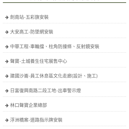
劍南站-五彩旗安裝
大安高工-防墜網安裝
中華工程-車輪擋、柱角防撞條、反射鏡安裝
聲寶-土城養生住宅展售中心
建國沙崙-員工休息區文化走廊(設計、施工)
日富復興南路二段工地-出車警示燈
林口聲寶企業總部
浮洲橋案-道路指示牌安裝