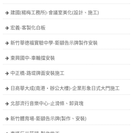
建國(楊梅工務所)-會議室美化(設計、施工)
宏義-客製化白板
新竹華德福實驗中學-鉅額告示牌製作安裝
東興國中-車輪擋安裝
中正橋-路堤牌面安裝施工
日商華大成(南港‧辦公大樓)-企業形象日式大門施工
北部流行音樂中心-止滑條、卸貨塊
新竹體育場-鉅額告示牌(製作、安裝)